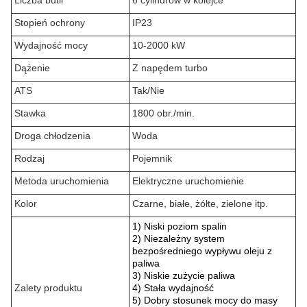
Liczba butli
6 cylindrów w kolejce
Stopień ochrony
IP23
Wydajność mocy
10-2000 kW
Dążenie
Z napędem turbo
ATS
Tak/Nie
Stawka
1800 obr./min.
Droga chłodzenia
Woda
Rodzaj
Pojemnik
Metoda uruchomienia
Elektryczne uruchomienie
Kolor
Czarne, białe, żółte, zielone itp.
1) Niski poziom spalin
2) Niezależny system
bezpośredniego wypływu oleju z
paliwa
3) Niskie zużycie paliwa
Zalety produktu
4) Stała wydajność
5) Dobry stosunek mocy do masy