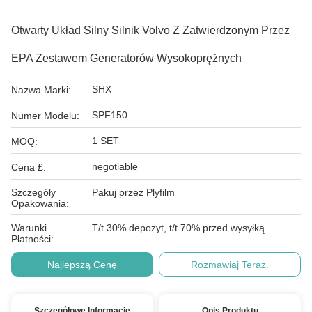
Otwarty Układ Silny Silnik Volvo Z Zatwierdzonym Przez
EPA Zestawem Generatorów Wysokoprężnych
SHX
Nazwa Marki:
SPF150
Numer Modelu:
1 SET
MOQ:
negotiable
Cena £:
Szczegóły
Pakuj przez Plyfilm
Opakowania:
Warunki
T/t 30% depozyt, t/t 70% przed wysyłką
Płatności:
Najlepszą Cenę
Rozmawiaj Teraz.
Szczegółowe Informacje
Opis Produktu