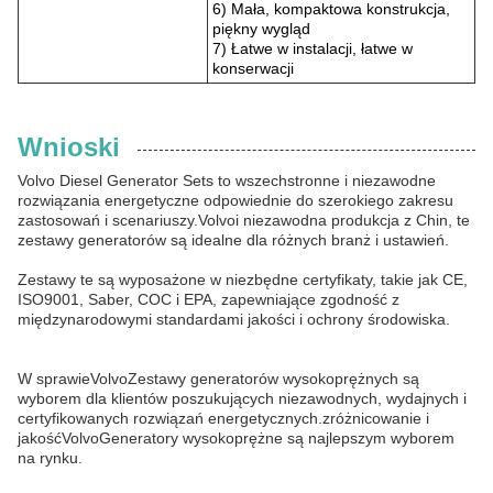
6) Mała, kompaktowa konstrukcja,
piękny wygląd
7) Łatwe w instalacji, łatwe w
konserwacji
Wnioski
Volvo Diesel Generator Sets to wszechstronne i niezawodne
rozwiązania energetyczne odpowiednie do szerokiego zakresu
zastosowań i scenariuszy.
Volvo
i niezawodna produkcja z Chin, te
zestawy generatorów są idealne dla różnych branż i ustawień.
Zestawy te są wyposażone w niezbędne certyfikaty, takie jak CE,
ISO9001, Saber, COC i EPA, zapewniające zgodność z
międzynarodowymi standardami jakości i ochrony środowiska.
W sprawie
Volvo
Zestawy generatorów wysokoprężnych są
wyborem dla klientów poszukujących niezawodnych, wydajnych i
certyfikowanych rozwiązań energetycznych.zróżnicowanie i
jakość
Volvo
Generatory wysokoprężne są najlepszym wyborem
na rynku.