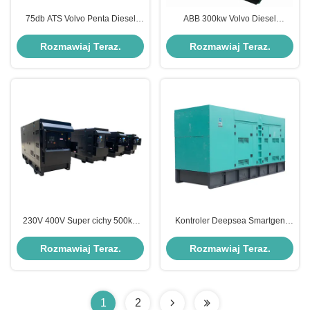
75db ATS Volvo Penta Diesel
ABB 300kw Volvo Diesel
Generator 2000 Kw dla
Generator Zestaw Stamford
elektrowni
Alternator Backup Power
Rozmawiaj Teraz.
Rozmawiaj Teraz.
Generator
230V 400V Super cichy 500kw
Kontroler Deepsea Smartgen
Generator Diesla Hotel Volvo
Generator Volvo 500Kva do
Penta Standby Generator
projektu przemysłowego
Rozmawiaj Teraz.
Rozmawiaj Teraz.
1
2