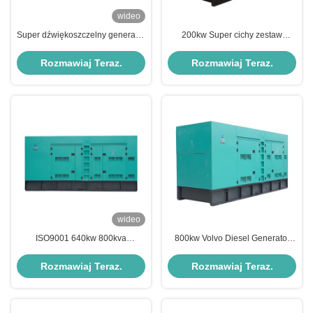
wideo
Super dźwiękoszczelny generator
200kw Super cichy zestaw
wysokoprężny Volvo 150kva
generatora wysokoprężnego
120kw do biura
Volvo z alternatorem Stamford
Rozmawiaj Teraz.
Rozmawiaj Teraz.
wideo
ISO9001 640kw 800kva
800kw Volvo Diesel Generator
Generator Diesla Trójfazowy
Zestaw AC 3-fazowy generator
zestaw generatora Volvo
czuwania
Rozmawiaj Teraz.
Rozmawiaj Teraz.