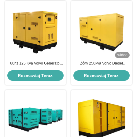
wideo
60hz 125 Kva Volvo Generator
Żółty 250kva Volvo Diesel
Super cichy zestaw generatora
Generator Zestaw 220V 380V
diesla do domu
EPA Tier 4 Generator
Rozmawiaj Teraz.
Rozmawiaj Teraz.