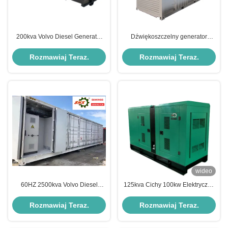
200kva Volvo Diesel Generator
Dźwiękoszczelny generator
Set dla szpitala hotelu szkoły
diesla Volvo Backup
Rozmawiaj Teraz.
Rozmawiaj Teraz.
wideo
60HZ 2500kva Volvo Diesel
125kva Cichy 100kw Elektryczny
generator zestaw mieszkalny w
zestaw generatora
stanie gotowości
wysokoprężnego Volvo Niski
Rozmawiaj Teraz.
Rozmawiaj Teraz.
poziom hałasu