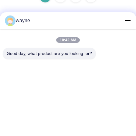
wayne
Szybki kontakt
10:42 AM
Adres
Good day, what product are you looking for?
Nr 1, Xinglong 2nd Road, Guanglong Industrial Zone,
Chencun Town, Shunde, Foshan, Chiny.
Tel.
86-137-9008-0227
Wiadomość elektroniczna
kelson@sunkings.cn
Polityka prywatności
|
Sitemap
| Chiny dobre. Jakość Zestaw