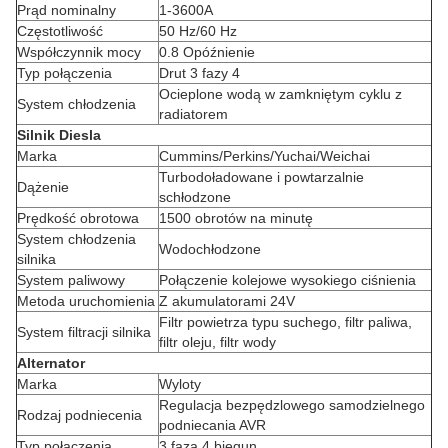
Prąd nominalny
1-3600A
Częstotliwość
50 Hz/60 Hz
Współczynnik mocy
0.8 Opóźnienie
Typ połączenia
Drut 3 fazy 4
Ocieplone wodą w zamkniętym cyklu z
System chłodzenia
radiatorem
Silnik Diesla
Marka
Cummins/Perkins/Yuchai/Weichai
Turbodoładowane i powtarzalnie
Dążenie
schłodzone
Prędkość obrotowa
1500 obrotów na minutę
System chłodzenia
Wodochłodzone
silnika
System paliwowy
Połączenie kolejowe wysokiego ciśnienia
Metoda uruchomienia
Z akumulatorami 24V
Filtr powietrza typu suchego, filtr paliwa,
System filtracji silnika
filtr oleju, filtr wody
Alternator
Marka
Wyloty
Regulacja bezpędzlowego samodzielnego
Rodzaj podniecenia
podniecania AVR
Typ połączenia
3 faza 4 biegun