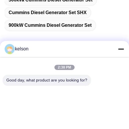
Cummins Diesel Generator Set SHX
900kW Cummins Diesel Generator Set
kelson
Szybki kontakt
2:38 PM
Adres
Good day, what product are you looking for?
Nr 1, Xinglong 2nd Road, Guanglong Industrial Zone,
Chencun Town, Shunde, Foshan, Chiny.
Tel.
86-137-9008-0227
Wiadomość elektroniczna
kelson@sunkings.cn