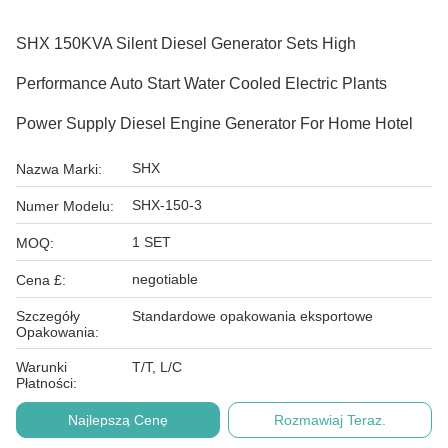
SHX 150KVA Silent Diesel Generator Sets High
Performance Auto Start Water Cooled Electric Plants
Power Supply Diesel Engine Generator For Home Hotel
SHX
Nazwa Marki:
SHX-150-3
Numer Modelu:
1 SET
MOQ:
negotiable
Cena £:
Szczegóły
Standardowe opakowania eksportowe
Opakowania:
Warunki
T/T, L/C
Płatności:
Najlepszą Cenę
Rozmawiaj Teraz.