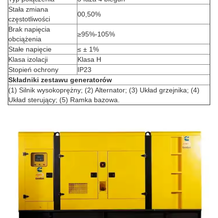
Stała zmiana
00,50%
częstotliwości
Brak napięcia
≥95%-105%
obciążenia
Stałe napięcie
≤ ± 1%
Klasa izolacji
Klasa H
Stopień ochrony
IP23
Składniki zestawu generatorów
(1) Silnik wysokoprężny; (2) Alternator; (3) Układ grzejnika; (4)
Układ sterujący; (5) Ramka bazowa.