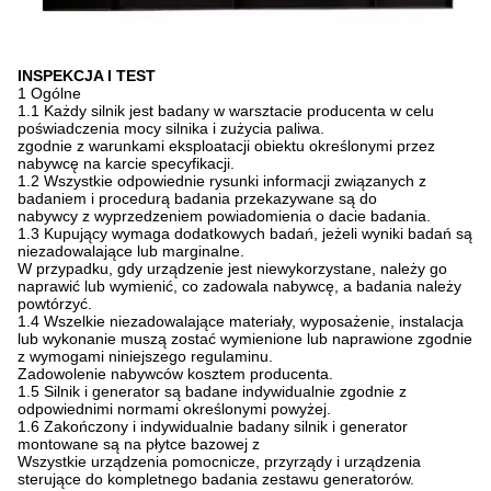
INSPEKCJA I TEST
1 Ogólne
1.1 Każdy silnik jest badany w warsztacie producenta w celu
poświadczenia mocy silnika i zużycia paliwa.
zgodnie z warunkami eksploatacji obiektu określonymi przez
nabywcę na karcie specyfikacji.
1.2 Wszystkie odpowiednie rysunki informacji związanych z
badaniem i procedurą badania przekazywane są do
nabywcy z wyprzedzeniem powiadomienia o dacie badania.
1.3 Kupujący wymaga dodatkowych badań, jeżeli wyniki badań są
niezadowalające lub marginalne.
W przypadku, gdy urządzenie jest niewykorzystane, należy go
naprawić lub wymienić, co zadowala nabywcę, a badania należy
powtórzyć.
1.4 Wszelkie niezadowalające materiały, wyposażenie, instalacja
lub wykonanie muszą zostać wymienione lub naprawione zgodnie
z wymogami niniejszego regulaminu.
Zadowolenie nabywców kosztem producenta.
1.5 Silnik i generator są badane indywidualnie zgodnie z
odpowiednimi normami określonymi powyżej.
1.6 Zakończony i indywidualnie badany silnik i generator
montowane są na płytce bazowej z
Wszystkie urządzenia pomocnicze, przyrządy i urządzenia
sterujące do kompletnego badania zestawu generatorów.