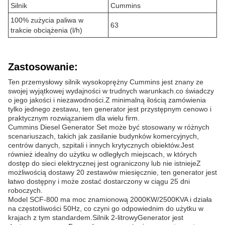
Silnik
Cummins
100% zużycia paliwa w
63
trakcie obciążenia (l/h)
Zastosowanie:
Ten przemysłowy silnik wysokoprężny Cummins jest znany ze
swojej wyjątkowej wydajności w trudnych warunkach.co świadczy
o jego jakości i niezawodności.Z minimalną ilością zamówienia
tylko jednego zestawu, ten generator jest przystępnym cenowo i
praktycznym rozwiązaniem dla wielu firm.
Cummins Diesel Generator Set może być stosowany w różnych
scenariuszach, takich jak zasilanie budynków komercyjnych,
centrów danych, szpitali i innych krytycznych obiektów.Jest
również idealny do użytku w odległych miejscach, w których
dostęp do sieci elektrycznej jest ograniczony lub nie istniejeZ
możliwością dostawy 20 zestawów miesięcznie, ten generator jest
łatwo dostępny i może zostać dostarczony w ciągu 25 dni
roboczych.
Model SCF-800 ma moc znamionową 2000KW/2500KVA i działa
na częstotliwości 50Hz, co czyni go odpowiednim do użytku w
krajach z tym standardem.Silnik 2-litrowyGenerator jest