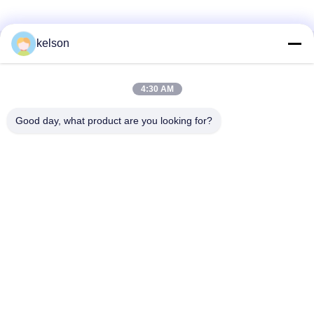
kelson
Szybki kontakt
4:30 AM
Adres
Nr 1, Xinglong 2nd Road, Guanglong Industrial Zone,
Good day, what product are you looking for?
Chencun Town, Shunde, Foshan, Chiny.
Tel.
86-137-9008-0227
Wiadomość elektroniczna
kelson@sunkings.cn
Polityka prywatności
|
Sitemap
| Chiny dobre. Jakość Zestaw