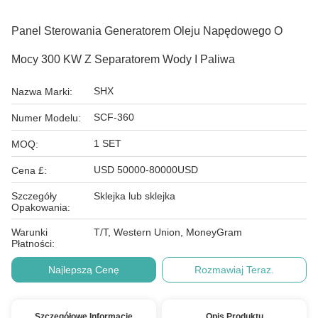
Panel Sterowania Generatorem Oleju Napędowego O
Mocy 300 KW Z Separatorem Wody I Paliwa
SHX
Nazwa Marki:
SCF-360
Numer Modelu:
1 SET
MOQ:
USD 50000-80000USD
Cena £:
Szczegóły
Sklejka lub sklejka
Opakowania:
Warunki
T/T, Western Union, MoneyGram
Płatności:
Najlepszą Cenę
Rozmawiaj Teraz.
Szczegółowe Informacje
Opis Produktu