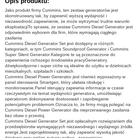
Opis produktu:
Jako produkt firmy Cummins, ten zestaw generatorów jest
skonstruowany tak, by zapewnić wyższą wydajność i
niezawodność.zapewnienie, że może wytrzymać trudne warunki
eksploatacjiTo sprawia, że zestaw Cummins Diesel Generator jest
odpowiednim wyborem dla firm, które wymagają ciągłego
zasilania.
Cummins Diesel Generator Set jest dostępny w różnych
kategoriach, w tym Cummins Soundproof Generator i Cummins
Super Silent Generator.Kategorie te są przeznaczone do
zapewnienia cichszego środowiska pracyGeneratory
dźwiękoodporne i super ciche są idealne do użytku w dzielnicach
mieszkalnych, szpitalach i szkołach.
Cummins Diesel Power Generator jest również wyposażony w
panel sterowania Smartgen, który ułatwia obsługę i
monitorowanie.Panel sterujący zapewnia informacje w czasie
rzeczywistym na temat wydajności generatora, umożliwiając
operatorom dokonywanie dostosowań i zapobieganie
potencjalnym problemom.Oznacza to, że firmy mogą polegać na
Cummins Diesel Power Generator dla nieprzerwanego zasilania
bez obaw o przestoj.
Cummins Diesel Generator Set jest opłacalnym rozwiązaniem dla
przedsiębiorstw wymagających niezawodnego i wydajnego źródła
energii.Jest zaprojektowany tak, aby zapewnić wysoką jakość
działania przy niskim zużyciu paliwa., zapewniając