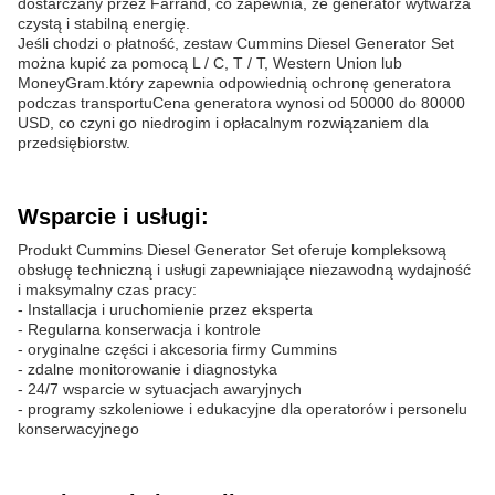
dostarczany przez Farrand, co zapewnia, że generator wytwarza
czystą i stabilną energię.
Jeśli chodzi o płatność, zestaw Cummins Diesel Generator Set
można kupić za pomocą L / C, T / T, Western Union lub
MoneyGram.który zapewnia odpowiednią ochronę generatora
podczas transportuCena generatora wynosi od 50000 do 80000
USD, co czyni go niedrogim i opłacalnym rozwiązaniem dla
przedsiębiorstw.
Wsparcie i usługi:
Produkt Cummins Diesel Generator Set oferuje kompleksową
obsługę techniczną i usługi zapewniające niezawodną wydajność
i maksymalny czas pracy:
- Installacja i uruchomienie przez eksperta
- Regularna konserwacja i kontrole
- oryginalne części i akcesoria firmy Cummins
- zdalne monitorowanie i diagnostyka
- 24/7 wsparcie w sytuacjach awaryjnych
- programy szkoleniowe i edukacyjne dla operatorów i personelu
konserwacyjnego