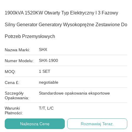
1900kVA 1520KW Otwarty Typ Elektryczny I 3 Fazowy
Silny Generator Generatory Wysokoprężne Zestawione Do
Potrzeb Przemysłowych
SHX
Nazwa Marki:
SHX-1900
Numer Modelu:
1 SET
MOQ:
negotiable
Cena £:
Szczegóły
Standardowe opakowania eksportowe
Opakowania:
Warunki
T/T, L/C
Płatności:
Najlepszą Cenę
Rozmawiaj Teraz.