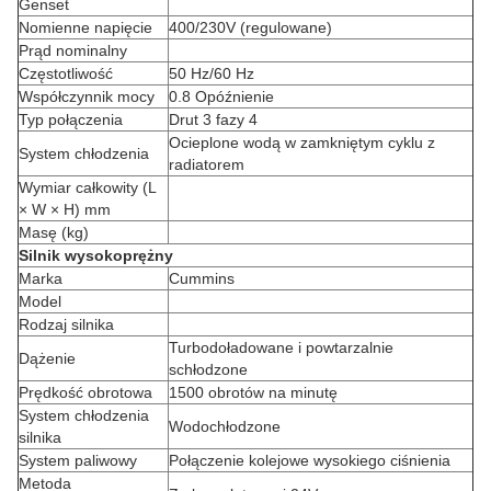
Genset
Nomienne napięcie
400/230V (regulowane)
Prąd nominalny
Częstotliwość
50 Hz/60 Hz
Współczynnik mocy
0.8 Opóźnienie
Typ połączenia
Drut 3 fazy 4
Ocieplone wodą w zamkniętym cyklu z
System chłodzenia
radiatorem
Wymiar całkowity (L
× W × H) mm
Masę (kg)
Silnik wysokoprężny
Marka
Cummins
Model
Rodzaj silnika
Turbodoładowane i powtarzalnie
Dążenie
schłodzone
Prędkość obrotowa
1500 obrotów na minutę
System chłodzenia
Wodochłodzone
silnika
System paliwowy
Połączenie kolejowe wysokiego ciśnienia
Metoda