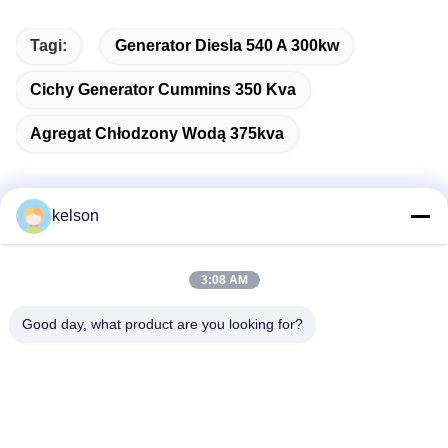
Tagi:
Generator Diesla 540 A 300kw
Cichy Generator Cummins 350 Kva
Agregat Chłodzony Wodą 375kva
kelson
Szybki kontakt
3:08 AM
Adres
Good day, what product are you looking for?
Nr 1, Xinglong 2nd Road, Guanglong Industrial Zone,
Chencun Town, Shunde, Foshan, Chiny.
Tel.
86-137-9008-0227