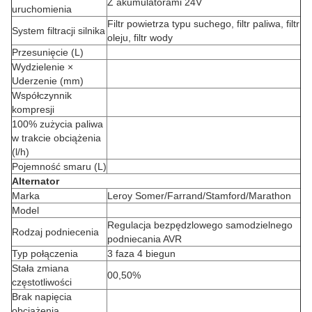
Z akumulatorami 24V
uruchomienia
Filtr powietrza typu suchego, filtr paliwa, filtr
System filtracji silnika
oleju, filtr wody
Przesunięcie (L)
Wydzielenie ×
Uderzenie (mm)
Współczynnik
kompresji
100% zużycia paliwa
w trakcie obciążenia
(l/h)
Pojemność smaru (L)
Alternator
Marka
Leroy Somer/Farrand/Stamford/Marathon
Model
Regulacja bezpędzlowego samodzielnego
Rodzaj podniecenia
podniecania AVR
Typ połączenia
3 faza 4 biegun
Stała zmiana
00,50%
częstotliwości
Brak napięcia
obciążenia