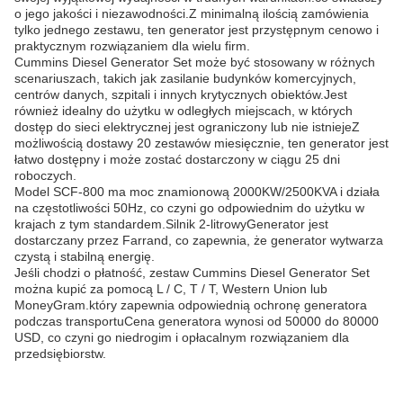
o jego jakości i niezawodności.Z minimalną ilością zamówienia
tylko jednego zestawu, ten generator jest przystępnym cenowo i
praktycznym rozwiązaniem dla wielu firm.
Cummins Diesel Generator Set może być stosowany w różnych
scenariuszach, takich jak zasilanie budynków komercyjnych,
centrów danych, szpitali i innych krytycznych obiektów.Jest
również idealny do użytku w odległych miejscach, w których
dostęp do sieci elektrycznej jest ograniczony lub nie istniejeZ
możliwością dostawy 20 zestawów miesięcznie, ten generator jest
łatwo dostępny i może zostać dostarczony w ciągu 25 dni
roboczych.
Model SCF-800 ma moc znamionową 2000KW/2500KVA i działa
na częstotliwości 50Hz, co czyni go odpowiednim do użytku w
krajach z tym standardem.Silnik 2-litrowyGenerator jest
dostarczany przez Farrand, co zapewnia, że generator wytwarza
czystą i stabilną energię.
Jeśli chodzi o płatność, zestaw Cummins Diesel Generator Set
można kupić za pomocą L / C, T / T, Western Union lub
MoneyGram.który zapewnia odpowiednią ochronę generatora
podczas transportuCena generatora wynosi od 50000 do 80000
USD, co czyni go niedrogim i opłacalnym rozwiązaniem dla
przedsiębiorstw.