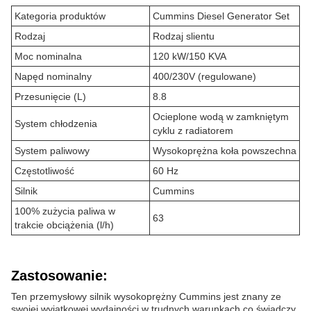
Kategoria produktów
Cummins Diesel Generator Set
Rodzaj
Rodzaj slientu
Moc nominalna
120 kW/150 KVA
Napęd nominalny
400/230V (regulowane)
Przesunięcie (L)
8.8
Ocieplone wodą w zamkniętym
System chłodzenia
cyklu z radiatorem
System paliwowy
Wysokoprężna koła powszechna
Częstotliwość
60 Hz
Silnik
Cummins
100% zużycia paliwa w
63
trakcie obciążenia (l/h)
Zastosowanie:
Ten przemysłowy silnik wysokoprężny Cummins jest znany ze
swojej wyjątkowej wydajności w trudnych warunkach.co świadczy