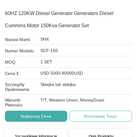
60HZ 120KW Diesel Generator Generators Diesel
Cummins Motor 150Kva Generator Set
SHX
Nazwa Marki:
SCF-150
Numer Modelu:
1 SET
MOQ:
USD 5000-80000USD
Cena £:
Szczegóły
Sklejka lub sklejka
Opakowania:
Warunki
T/T, Western Union, MoneyGram
Płatności:
Najlepszą Cenę
Rozmawiaj Teraz.
Szczegółowe Informacje
Opis Produktu