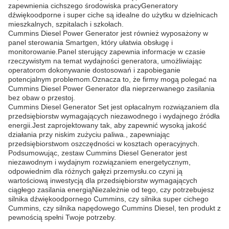
zapewnienia cichszego środowiska pracyGeneratory
dźwiękoodporne i super ciche są idealne do użytku w dzielnicach
mieszkalnych, szpitalach i szkołach.
Cummins Diesel Power Generator jest również wyposażony w
panel sterowania Smartgen, który ułatwia obsługę i
monitorowanie.Panel sterujący zapewnia informacje w czasie
rzeczywistym na temat wydajności generatora, umożliwiając
operatorom dokonywanie dostosowań i zapobieganie
potencjalnym problemom.Oznacza to, że firmy mogą polegać na
Cummins Diesel Power Generator dla nieprzerwanego zasilania
bez obaw o przestoj.
Cummins Diesel Generator Set jest opłacalnym rozwiązaniem dla
przedsiębiorstw wymagających niezawodnego i wydajnego źródła
energii.Jest zaprojektowany tak, aby zapewnić wysoką jakość
działania przy niskim zużyciu paliwa., zapewniając
przedsiębiorstwom oszczędności w kosztach operacyjnych.
Podsumowując, zestaw Cummins Diesel Generator jest
niezawodnym i wydajnym rozwiązaniem energetycznym,
odpowiednim dla różnych gałęzi przemysłu.co czyni ją
wartościową inwestycją dla przedsiębiorstw wymagających
ciągłego zasilania energiąNiezależnie od tego, czy potrzebujesz
silnika dźwiękoodpornego Cummins, czy silnika super cichego
Cummins, czy silnika napędowego Cummins Diesel, ten produkt z
pewnością spełni Twoje potrzeby.