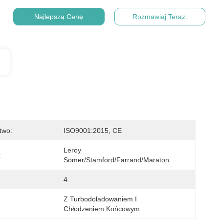
Najlepszą Cenę
Rozmawiaj Teraz.
two:
ISO9001:2015, CE
Leroy 
:
Somer/Stamford/Farrand/Maraton
4
Z Turbodoładowaniem I 
Chłodzeniem Końcowym