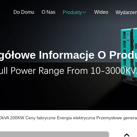
Do Domu
O Nas
Wideo
Produkty
gółowe Informacje O Prod
0kVA 200KW Ceny fabryczne Energia elektryczna Przemysłowe generat