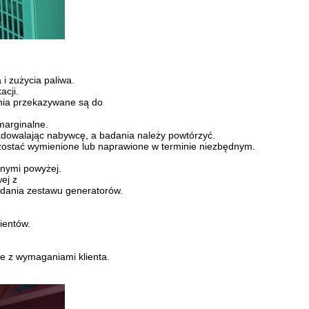
i zużycia paliwa.
acji.
ania przekazywane są do
marginalne.
adowalając nabywcę, a badania należy powtórzyć.
 zostać wymienione lub naprawione w terminie niezbędnym.
onymi powyżej.
ej z
adania zestawu generatorów.
ientów.
ie z wymaganiami klienta.