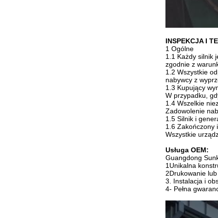
INSPEKCJA I T
1 Ogólne
1.1 Każdy silnik
zgodnie z warunk
1.2 Wszystkie od
nabywcy z wyprz
1.3 Kupujący wym
W przypadku, gdy
1.4 Wszelkie nie
Zadowolenie nab
1.5 Silnik i gen
1.6 Zakończony i
Wszystkie urządz
Usługa OEM:
Guangdong Sunkin
1Unikalna konstr
2Drukowanie lub
3. Instalacja i 
4- Pełna gwaranc