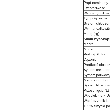
Prąd nominalny
Częstotliwość
Współczynnik m
Typ połączenia
System chłodzen
Wymiar całkowit
Masę (kg)
Silnik wysokop
Marka
Model
Rodzaj silnika
Dążenie
Prędkość obrot
System chłodzeni
System paliwow
Metoda uruchom
System filtracji si
Przesunięcie (L)
Wydzielenie × U
Współczynnik ko
100% zużycia pal