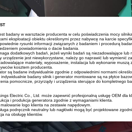
EST
 jest badany w warsztacie producenta w celu poświadczenia mocy silnika 
ami eksploatacji obiektu określonymi przez nabywcę na karcie specyfik
powiednie rysunki informacji związanych z badaniem i procedurą bad
edzeniem powiadomienia o dacie badania.
aga dodatkowych badań, jeżeli wyniki badań są niezadowalające lub 
 urządzenie jest niewykorzystane, należy go naprawić lub wymienić z
zadowalające materiały, wyposażenie, instalacja lub wykonanie muszą
ywców kosztem producenta.
erator są badane indywidualnie zgodnie z odpowiednimi normami określ
 indywidualnie badany silnik i generator montowane są na płytce bazow
enia pomocnicze, przyrządy i urządzenia sterujące do kompletnego b
gs Electric Co., Ltd. może zapewnić profesjonalną usługę OEM dla kl
ukcja i produkcja generatora zgodnie z wymaganiami klienta.
 malowanie logo klienta na zestawie napędowym.
obsługa podręcznik neutralny lub nagłówki mogą być projektowane zgodn
ja na obsługę klientów.