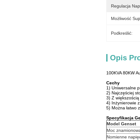
Regulacja Napi
Możliwość Sup
Podkreślić:
Opis Pr
100KVA 80KW Aut
Cechy
1) Uniwersalne p
2) Najczęściej s
3) Z większością
4) Inżynierowie 
5) Można łatwo 
Specyfikacja G
Model Genset
Moc znamionow
Nomienne napię