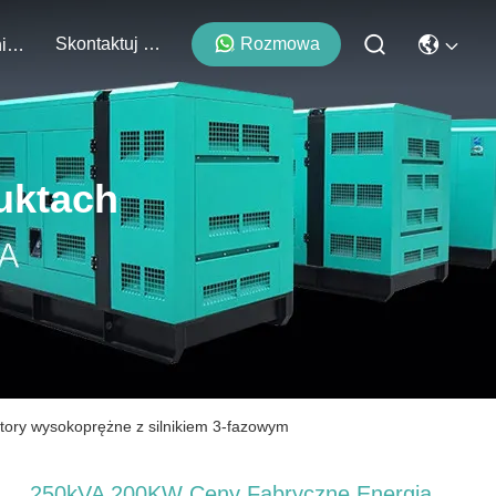
Skontaktuj Się Z Nami
Rozmowa
Wydarzenia
uktach
ory wysokoprężne z silnikiem 3-fazowym
250kVA 200KW Ceny Fabryczne Energia