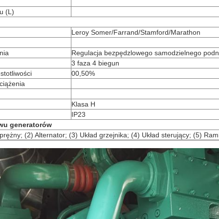
u (L)
Leroy Somer/Farrand/Stamford/Marathon
nia
Regulacja bezpędzlowego samodzielnego podn
3 faza 4 biegun
stotliwości
00,50%
ciążenia
Klasa H
IP23
awu generatorów
prężny; (2) Alternator; (3) Układ grzejnika; (4) Układ sterujący; (5) R