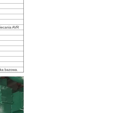
iecania AVR
amka bazowa.