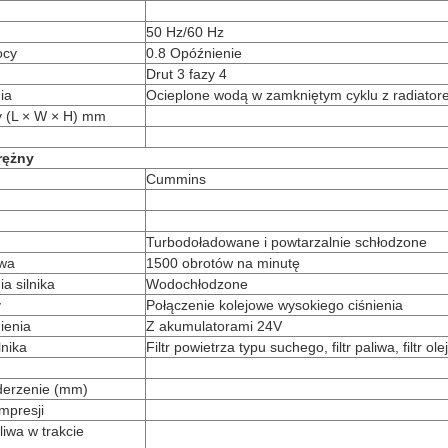
50 Hz/60 Hz
ocy
0.8 Opóźnienie
Drut 3 fazy 4
ia
Ocieplone wodą w zamkniętym cyklu z radiato
y (L × W × H) mm
rężny
Cummins
Turbodoładowane i powtarzalnie schłodzone
owa
1500 obrotów na minutę
a silnika
Wodochłodzone
y
Połączenie kolejowe wysokiego ciśnienia
ienia
Z akumulatorami 24V
lnika
Filtr powietrza typu suchego, filtr paliwa, filtr olej
derzenie (mm)
mpresji
iwa w trakcie