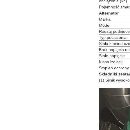
obciążenia (l/h)
Pojemność smar
Alternator
Marka
Model
Rodzaj podniece
Typ połączenia
Stała zmiana czę
Brak napięcia ob
Stałe napięcie
Klasa izolacji
Stopień ochrony
Składniki zest
(1) Silnik wysoko