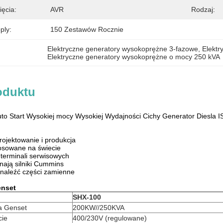
ęcia:
AVR
Rodzaj:
ply:
150 Zestawów Rocznie
Elektryczne generatory wysokoprężne 3-fazowe
, 
Elekt
Elektryczne generatory wysokoprężne o mocy 250 kVA
oduktu
o Start Wysokiej mocy Wysokiej Wydajności Cichy Generator Diesla 
rojektowanie i produkcja
tosowane na świecie
 terminali serwisowych
znają silniki Cummins
znaleźć części zamienne
enset
SHX-100
a Genset
200KW//250KVA
cie
400/230V (regulowane)