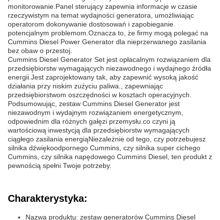
monitorowanie.Panel sterujący zapewnia informacje w czasie
rzeczywistym na temat wydajności generatora, umożliwiając
operatorom dokonywanie dostosowań i zapobieganie
potencjalnym problemom.Oznacza to, że firmy mogą polegać na
Cummins Diesel Power Generator dla nieprzerwanego zasilania
bez obaw o przestoj.
Cummins Diesel Generator Set jest opłacalnym rozwiązaniem dla
przedsiębiorstw wymagających niezawodnego i wydajnego źródła
energii.Jest zaprojektowany tak, aby zapewnić wysoką jakość
działania przy niskim zużyciu paliwa., zapewniając
przedsiębiorstwom oszczędności w kosztach operacyjnych.
Podsumowując, zestaw Cummins Diesel Generator jest
niezawodnym i wydajnym rozwiązaniem energetycznym,
odpowiednim dla różnych gałęzi przemysłu.co czyni ją
wartościową inwestycją dla przedsiębiorstw wymagających
ciągłego zasilania energiąNiezależnie od tego, czy potrzebujesz
silnika dźwiękoodpornego Cummins, czy silnika super cichego
Cummins, czy silnika napędowego Cummins Diesel, ten produkt z
pewnością spełni Twoje potrzeby.
Charakterystyka:
Nazwa produktu: zestaw generatorów Cummins Diesel