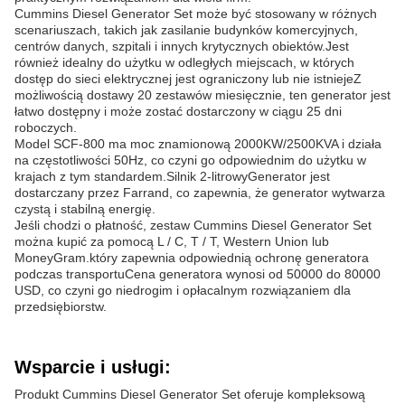
Cummins Diesel Generator Set może być stosowany w różnych
scenariuszach, takich jak zasilanie budynków komercyjnych,
centrów danych, szpitali i innych krytycznych obiektów.Jest
również idealny do użytku w odległych miejscach, w których
dostęp do sieci elektrycznej jest ograniczony lub nie istniejeZ
możliwością dostawy 20 zestawów miesięcznie, ten generator jest
łatwo dostępny i może zostać dostarczony w ciągu 25 dni
roboczych.
Model SCF-800 ma moc znamionową 2000KW/2500KVA i działa
na częstotliwości 50Hz, co czyni go odpowiednim do użytku w
krajach z tym standardem.Silnik 2-litrowyGenerator jest
dostarczany przez Farrand, co zapewnia, że generator wytwarza
czystą i stabilną energię.
Jeśli chodzi o płatność, zestaw Cummins Diesel Generator Set
można kupić za pomocą L / C, T / T, Western Union lub
MoneyGram.który zapewnia odpowiednią ochronę generatora
podczas transportuCena generatora wynosi od 50000 do 80000
USD, co czyni go niedrogim i opłacalnym rozwiązaniem dla
przedsiębiorstw.
Wsparcie i usługi:
Produkt Cummins Diesel Generator Set oferuje kompleksową