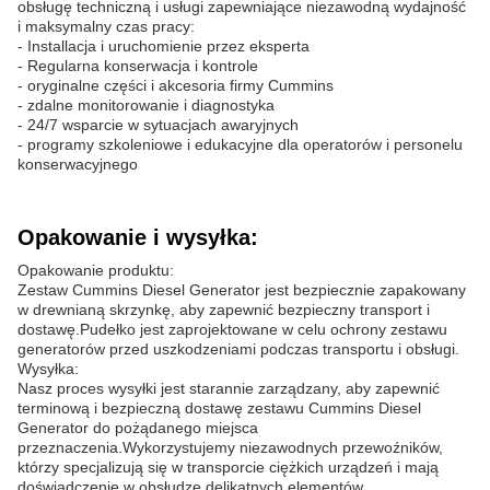
obsługę techniczną i usługi zapewniające niezawodną wydajność
i maksymalny czas pracy:
- Installacja i uruchomienie przez eksperta
- Regularna konserwacja i kontrole
- oryginalne części i akcesoria firmy Cummins
- zdalne monitorowanie i diagnostyka
- 24/7 wsparcie w sytuacjach awaryjnych
- programy szkoleniowe i edukacyjne dla operatorów i personelu
konserwacyjnego
Opakowanie i wysyłka:
Opakowanie produktu:
Zestaw Cummins Diesel Generator jest bezpiecznie zapakowany
w drewnianą skrzynkę, aby zapewnić bezpieczny transport i
dostawę.Pudełko jest zaprojektowane w celu ochrony zestawu
generatorów przed uszkodzeniami podczas transportu i obsługi.
Wysyłka:
Nasz proces wysyłki jest starannie zarządzany, aby zapewnić
terminową i bezpieczną dostawę zestawu Cummins Diesel
Generator do pożądanego miejsca
przeznaczenia.Wykorzystujemy niezawodnych przewoźników,
którzy specjalizują się w transporcie ciężkich urządzeń i mają
doświadczenie w obsłudze delikatnych elementów