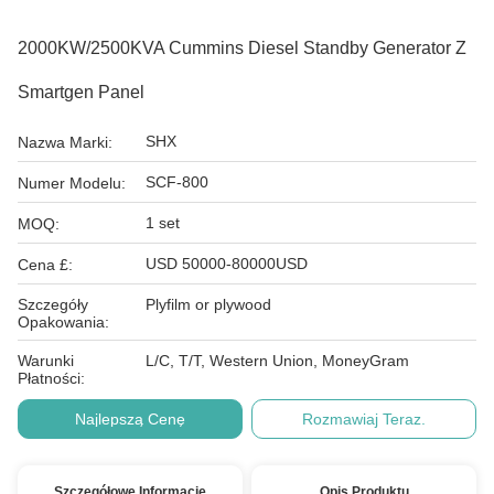
2000KW/2500KVA Cummins Diesel Standby Generator Z
Smartgen Panel
SHX
Nazwa Marki:
SCF-800
Numer Modelu:
1 set
MOQ:
USD 50000-80000USD
Cena £:
Szczegóły
Plyfilm or plywood
Opakowania:
Warunki
L/C, T/T, Western Union, MoneyGram
Płatności:
Najlepszą Cenę
Rozmawiaj Teraz.
Szczegółowe Informacje
Opis Produktu