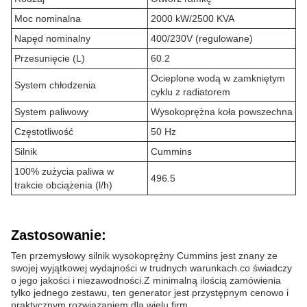
Moc nominalna
2000 kW/2500 KVA
Napęd nominalny
400/230V (regulowane)
Przesunięcie (L)
60.2
Ocieplone wodą w zamkniętym
System chłodzenia
cyklu z radiatorem
System paliwowy
Wysokoprężna koła powszechna
Częstotliwość
50 Hz
Silnik
Cummins
100% zużycia paliwa w
496.5
trakcie obciążenia (l/h)
Zastosowanie:
Ten przemysłowy silnik wysokoprężny Cummins jest znany ze
swojej wyjątkowej wydajności w trudnych warunkach.co świadczy
o jego jakości i niezawodności.Z minimalną ilością zamówienia
tylko jednego zestawu, ten generator jest przystępnym cenowo i
praktycznym rozwiązaniem dla wielu firm.