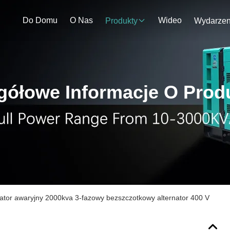
Do Domu
O Nas
Wideo
Produkty
gółowe Informacje O Prod
tor awaryjny 2000kva 3-fazowy bezszczotkowy alternator 400 V