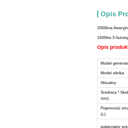
Opis Pr
2000kva Awaryjn
1600kw 3-fazowy 
Opis produk
Model generat
Model silnika
Aktualny
Średnica * Sko
mm)
Pojemność sm
(L)
gubernator prę