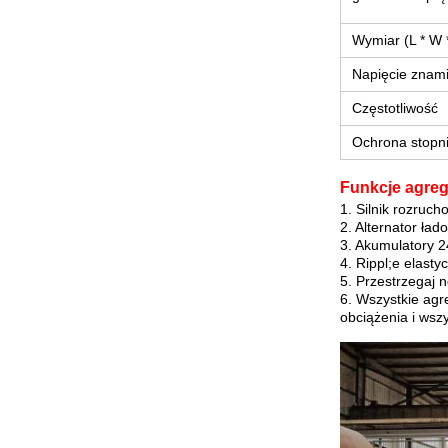
Wymiar (L * W
Napięcie znam
Częstotliwość
Ochrona stopn
Funkcje agreg
1. Silnik rozruc
2. Alternator ła
3. Akumulatory 24
4. Rippl;e elast
5. Przestrzegaj 
6. Wszystkie ag
obciążenia i wsz