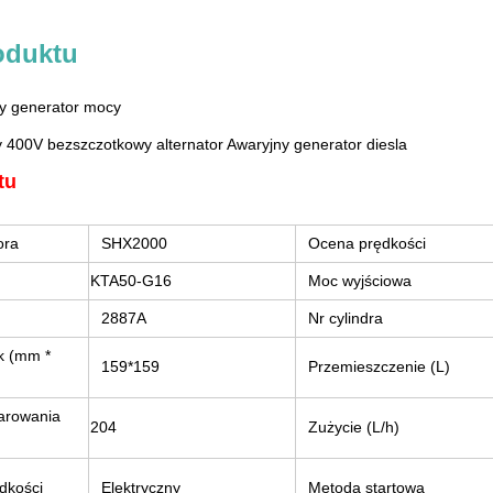
oduktu
y generator mocy
400V bezszczotkowy alternator Awaryjny generator diesla
tu
ora
SHX2000
Ocena prędkości
KTA50-G16
Moc wyjściowa
2887A
Nr cylindra
k (mm *
159*159
Przemieszczenie (L)
arowania
204
Zużycie (L/h)
dkości
Elektryczny
Metoda startowa