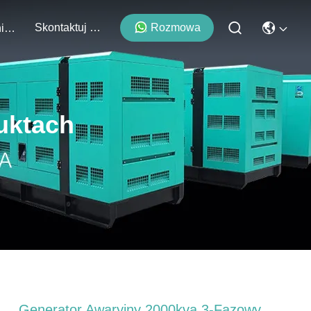
Skontaktuj Się Z Nami
Rozmowa
Wydarzenia
uktach
Generator Awaryjny 2000kva 3-Fazowy