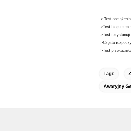
> Test obciążen
>Test biegu ciepl
>Test rezystancji 
>Często rozpoczy
>Test przekaźnik
Tagi:
Z
Awaryjny Ge