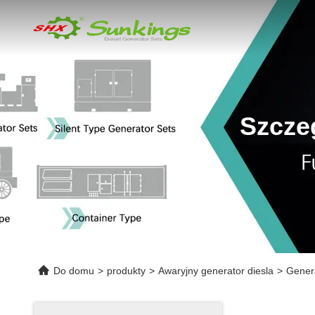
Szcze
Do domu
>
produkty
>
Awaryjny generator diesla
>
Genera