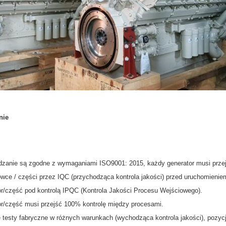
nie
ądzanie są zgodne z wymaganiami ISO9001: 2015, każdy generator musi przej
wce / części przez IQC (przychodząca kontrola jakości) przed uruchomienie
or/część pod kontrolą IPQC (Kontrola Jakości Procesu Wejściowego).
or/część musi przejść 100% kontrolę między procesami.
 testy fabryczne w różnych warunkach (wychodząca kontrola jakości), pozyc