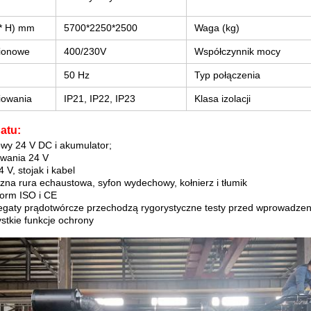
 * H) mm
5700*2250*2500
Waga (kg)
ionowe
400/230V
Współczynnik mocy
50 Hz
Typ połączenia
iowania
IP21, IP22, IP23
Klasa izolacji
atu:
howy 24 V DC i akumulator;
dowania 24 V
 V, stojak i kabel
yczna rura echaustowa, syfon wydechowy, kołnierz i tłumik
norm ISO i CE
regaty prądotwórcze przechodzą rygorystyczne testy przed wprowadze
ystkie funkcje ochrony