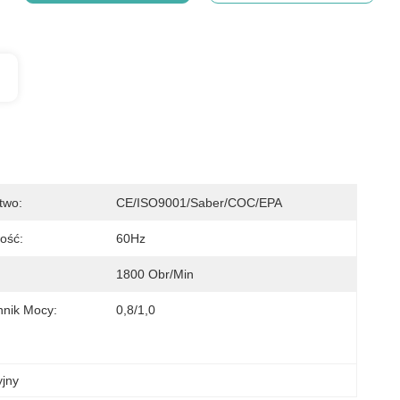
two:
CE/ISO9001/Saber/COC/EPA
wość:
60Hz
1800 Obr/min
nik Mocy:
0,8/1,0
yjny